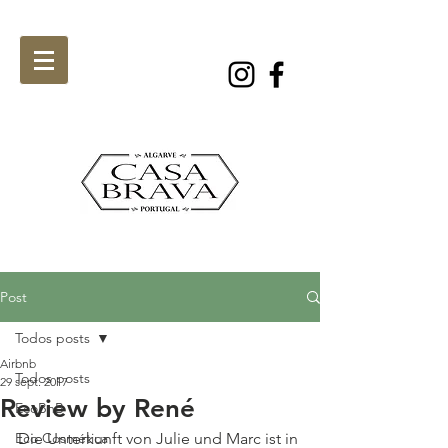
Post
Todos posts
Airbnb
Todos posts
29 sept. 2017
Review by René
EcoBnB
Eco Cosmética
Die Unterkunft von Julie und Marc ist in 