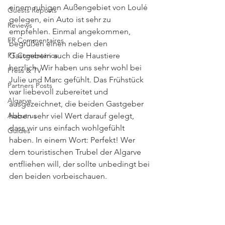
einem ruhigen Außengebiet von Loulé 
Guests Reposts
gelegen, ein Auto ist sehr zu 
Reviews
empfehlen. Einmal angekommen, 
FR Commentaires
begrüßen einen neben den 
PT Comentários
Gastgebern auch die Haustiere 
herzlich. Wir haben uns sehr wohl bei 
Press & TV
Julie und Marc gefühlt. Das Frühstück 
Partners Posts
war liebevoll zubereitet und 
Algarve
ausgezeichnet, die beiden Gastgeber 
About us
haben sehr viel Wert darauf gelegt, 
dass wir uns einfach wohlgefühlt 
Guides
haben. In einem Wort: Perfekt! Wer 
dem touristischen Trubel der Algarve 
entfliehen will, der sollte unbedingt bei 
den beiden vorbeischauen.