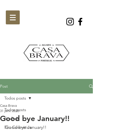
Post
Todos posts
Casa Brava
Todos posts
31 janv. 2020
Good bye January!!
EcoBnB
Eco Cosmética
Good bye January!!