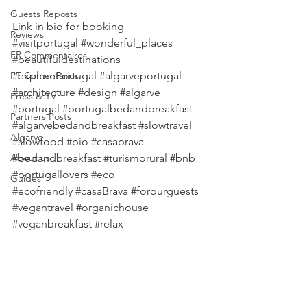
.
Guests Reposts
Link in bio for booking
Reviews
#visitportugal
#wonderful_places
FR Commentaires
#beautifuldestinations
PT Comentários
#explorePortugal
#algarveportugal
#architecture
#design
#algarve
Press & TV
#portugal
#portugalbedandbreakfast
Partners Posts
#algarvebedandbreakfast
#slowtravel
Algarve
#slowfood
#bio
#casabrava
About us
#bedandbreakfast
#turismorural
#bnb
#portugallovers
#eco
Guides
#ecofriendly
#casaBrava
#forourguests
#vegantravel
#organichouse
#veganbreakfast
#relax