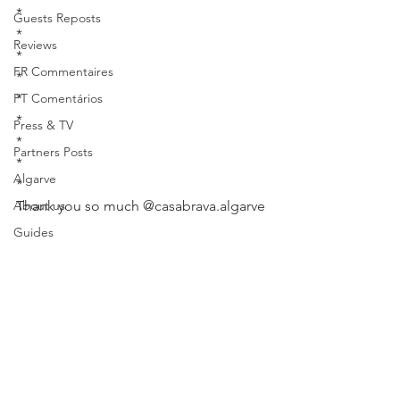
*
Guests Reposts
*
Reviews
*
FR Commentaires
*
PT Comentários
*
*
Press & TV
*
Partners Posts
*
Algarve
*
About us
Thank you so much 
@casabrava.algarve
.
Guides