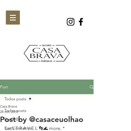
Post
Todos posts
Casa Brava
Todos posts
28 oct. 2019
Post by @casaceuolhao
EcoBnB
Eco Cosmética
Let’s T R A V E L 👣🌊 more. *