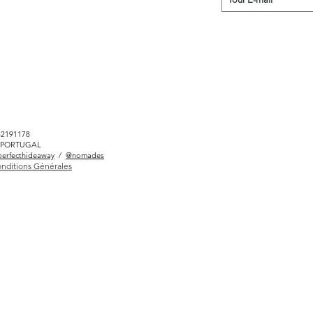
82191178
LÉ PORTUGAL
erfecthideaway
/
@nomades
nditions Générales