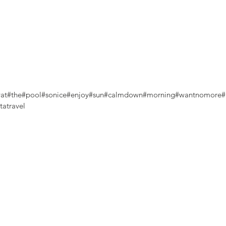
at
#the
#pool
#sonice
#enjoy
#sun
#calmdown
#morning
#wantnomore
#
tatravel