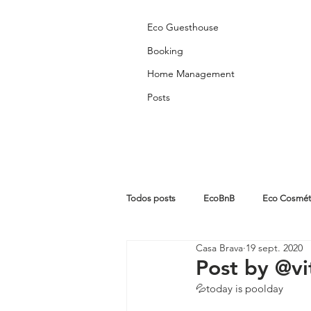
Eco Guesthouse
Booking
Home Management
Posts
Todos posts
EcoBnB
Eco Cosmét
Casa Brava
19 sept. 2020
Partners Posts
Algarve
Abo
Post by @v
💦today is poolday