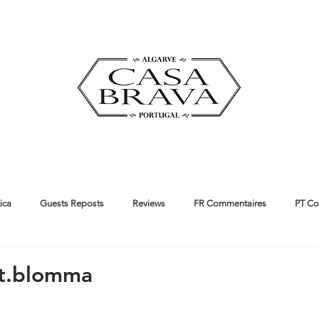
ica
Guests Reposts
Reviews
FR Commentaires
PT Co
ut us
Guides
it.blomma