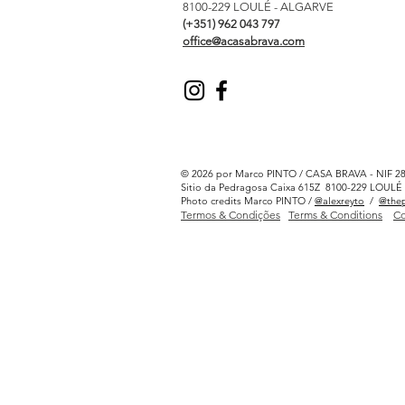
8100-229 LOULÉ - ALGARVE
(+351) 962 043 797
office@acasabrava.com
© 2026 por Marco PINTO / CASA BRAVA - NIF 2
Sitio da Pedragosa Caixa 615Z 8100-229 LOU
Photo credits Marco PINTO /
@alexreyto
/
@thep
Termos & Condições
Terms & Conditions
Co