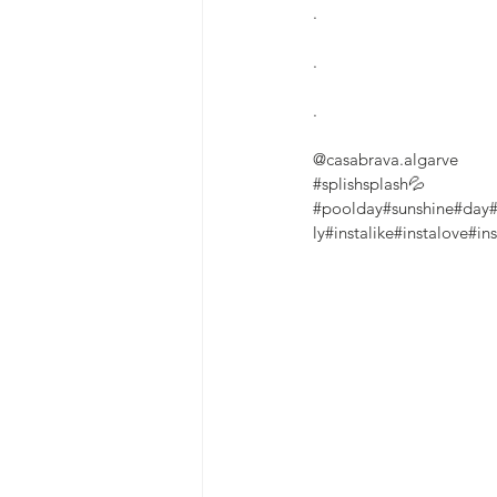
.
.
.
@casabrava.algarve
#splishsplash💦
#poolday
#sunshine
#day
#
ly
#instalike
#instalove
#ins