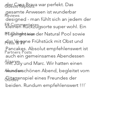
der Casa Brava war perfekt. Das 
Guests Reposts
gesamte Anwesen ist wunderbar 
Reviews
designed - man fühlt sich an jedem der 
FR Commentaires
kleinen Rückzugsorte super wohl. Ein 
PT Comentários
Highlight war der Natural Pool sowie 
das Vegane Frühstück mit Obst und 
Press & TV
Pancakes. Absolut empfehlenswert ist 
Partners Posts
auch ein gemeinsames Abendessen 
Algarve
mit July und Marc. Wir hatten einen 
About us
wunderschönen Abend, begleitet vom 
Gitarrenspiel eines Freundes der 
Guides
beiden. Rundum empfehlenswert !!!`