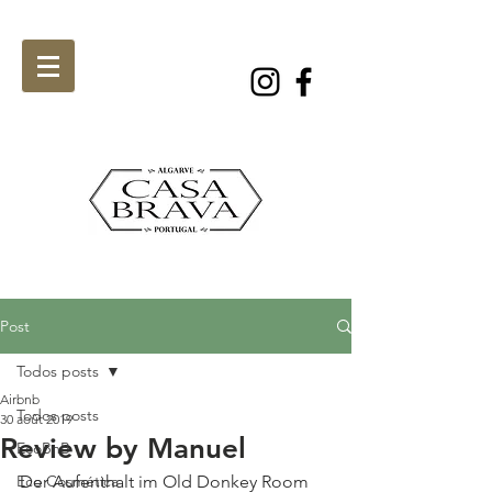
Post
Todos posts
Airbnb
Todos posts
30 août 2019
Review by Manuel
EcoBnB
Eco Cosmética
Der Aufenthalt im Old Donkey Room 