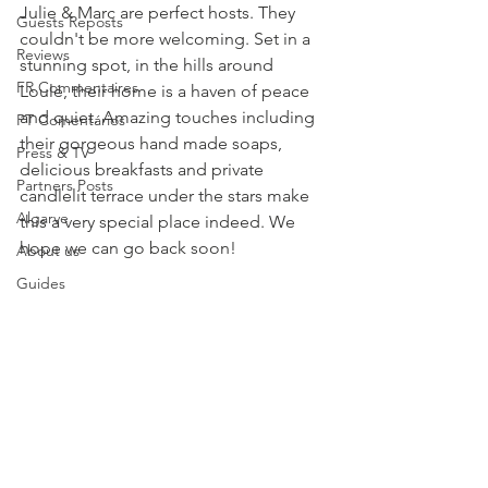
Julie & Marc are perfect hosts. They 
Guests Reposts
couldn't be more welcoming. Set in a 
Reviews
stunning spot, in the hills around 
FR Commentaires
Loulé, their home is a haven of peace 
and quiet. Amazing touches including 
PT Comentários
their gorgeous hand made soaps, 
Press & TV
delicious breakfasts and private 
Partners Posts
candlelit terrace under the stars make 
Algarve
this a very special place indeed. We 
hope we can go back soon!
About us
Guides