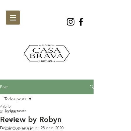
Post
Todos posts
Airbnb
Todos posts
31 oct. 2017
Review by Robyn
EcoBnB
Dernière mise à jour :
28 déc. 2020
Eco Cosmética