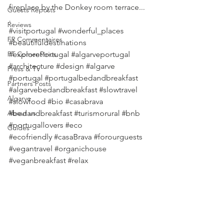
fireplace by the Donkey room terrace...
Guests Reposts
.
Reviews
#visitportugal
#wonderful_places
FR Commentaires
#beautifuldestinations
PT Comentários
#explorePortugal
#algarveportugal
#architecture
#design
#algarve
Press & TV
#portugal
#portugalbedandbreakfast
Partners Posts
#algarvebedandbreakfast
#slowtravel
Algarve
#slowfood
#bio
#casabrava
About us
#bedandbreakfast
#turismorural
#bnb
#portugallovers
#eco
Guides
#ecofriendly
#casaBrava
#forourguests
#vegantravel
#organichouse
#veganbreakfast
#relax