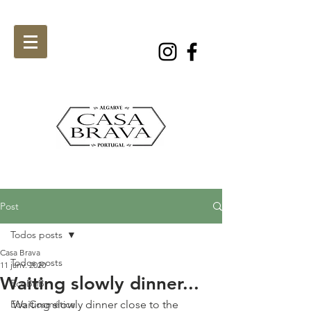
Post
Todos posts
Casa Brava
Todos posts
11 janv. 2020
Waiting slowly dinner...
EcoBnB
Eco Cosmética
Waiting slowly dinner close to the 