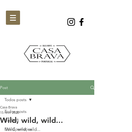
Post
Todos posts
Casa Brava
Todos posts
15 févr. 2020
Wild, wild, wild...
EcoBnB
Eco Cosmética
Wild, wild, wild...