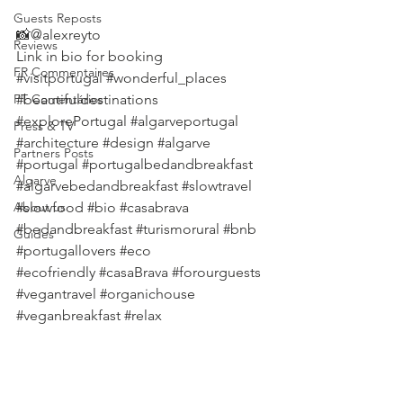
.
Guests Reposts
📸@alexreyto
Reviews
Link in bio for booking
FR Commentaires
#visitportugal
#wonderful_places
PT Comentários
#beautifuldestinations
#explorePortugal
#algarveportugal
Press & TV
#architecture
#design
#algarve
Partners Posts
#portugal
#portugalbedandbreakfast
Algarve
#algarvebedandbreakfast
#slowtravel
About us
#slowfood
#bio
#casabrava
#bedandbreakfast
#turismorural
#bnb
Guides
#portugallovers
#eco
#ecofriendly
#casaBrava
#forourguests
#vegantravel
#organichouse
#veganbreakfast
#relax