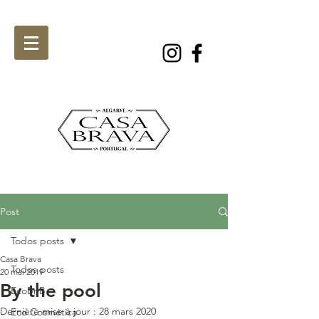
Post
Todos posts
Casa Brava
Todos posts
20 mai 2019
By the pool
EcoBnB
Dernière mise à jour :
28 mars 2020
Eco Cosmética