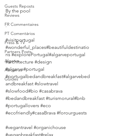
Guests Reposts
By the pool
Reviews
FR Commentaires
.
PT Comentários
#visitportugal
Press & TV
#wonderful_places
#beautifuldestinatio
Partners Posts
ns 
#explorePortugal
#algarveportugal 
Algarve
#architecture
#design
#algarve
#portugal 
About us
#portugalbedandbreakfast
#algarvebed
Guides
andbreakfast 
#slowtravel
#slowfood
#bio 
#casabrava
#bedandbreakfast
#turismorural
#bnb 
#portugallovers
#eco
#ecofriendly
#casaBrava 
#forourguests
#vegantravel
#organichouse
#veganbreakfast
#relax