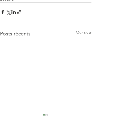
Voir tout
Posts récents
Review by Sophie
Commentaire de