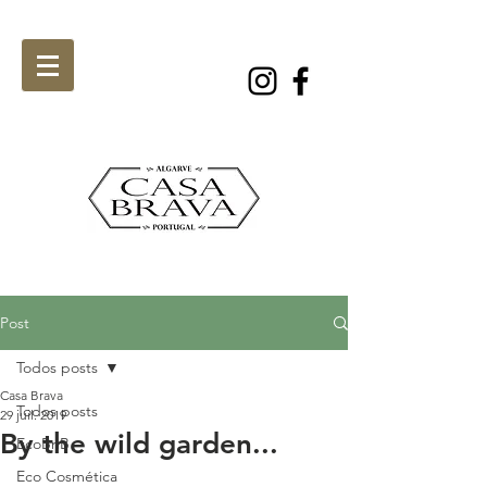
Post
Todos posts
Casa Brava
Todos posts
29 juil. 2019
By the wild garden...
EcoBnB
Eco Cosmética