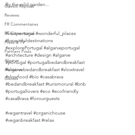
By the wild garden...
Guests Reposts
Reviews
.
FR Commentaires
PT Comentários
#visitportugal
#wonderful_places
#beautifuldestinations
Press & TV
#explorePortugal
#algarveportugal
Partners Posts
#architecture
#design
#algarve
Algarve
#portugal
#portugalbedandbreakfast
About us
#algarvebedandbreakfast
#slowtravel
#slowfood
#bio
#casabrava
Guides
#bedandbreakfast
#turismorural
#bnb
#portugallovers
#eco
#ecofriendly
#casaBrava
#forourguests
#vegantravel
#organichouse
#veganbreakfast
#relax