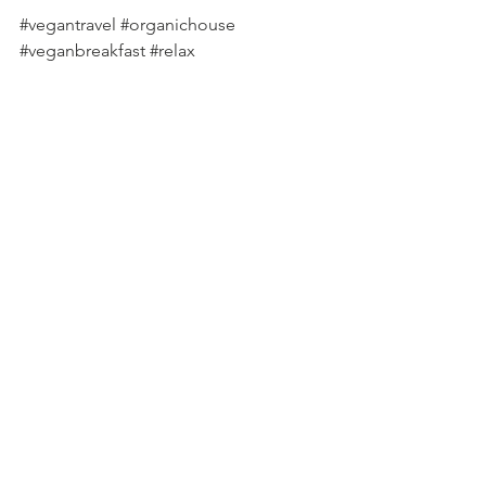
#vegantravel
#organichouse
#veganbreakfast
#relax