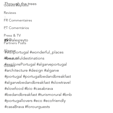
Through the trees
Guests Reposts
Reviews
.
FR Commentaires
PT Comentários
.
Press & TV
📸@alexreyto
Partners Posts
Algarve
#visitportugal
#wonderful_places
About us
#beautifuldestinations
#explorePortugal
#algarveportugal
Guides
#architecture
#design
#algarve
#portugal
#portugalbedandbreakfast
#algarvebedandbreakfast
#slowtravel
#slowfood
#bio
#casabrava
#bedandbreakfast
#turismorural
#bnb
#portugallovers
#eco
#ecofriendly
#casaBrava
#forourguests