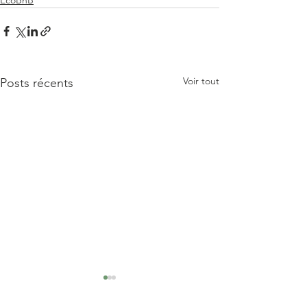
EcoBnB
Voir tout
Posts récents
Review by Sophie
Commentaire de