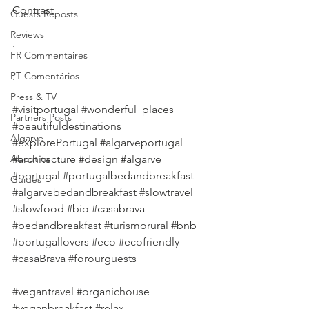
Contrast
Guests Reposts
Reviews
.
FR Commentaires
PT Comentários
.
Press & TV
#visitportugal
#wonderful_places
Partners Posts
#beautifuldestinations
Algarve
#explorePortugal
#algarveportugal
About us
#architecture
#design
#algarve
#portugal
#portugalbedandbreakfast
Guides
#algarvebedandbreakfast
#slowtravel
#slowfood
#bio
#casabrava
#bedandbreakfast
#turismorural
#bnb
#portugallovers
#eco
#ecofriendly
#casaBrava
#forourguests
#vegantravel
#organichouse
#veganbreakfast
#relax