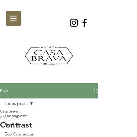
Post
Todos posts
Casa Brava
Todos posts
2 sept. 2019
Contrast
EcoBnB
Eco Cosmética