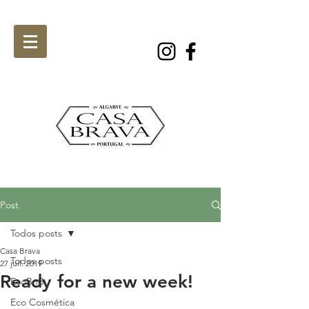
Post
Todos posts
Casa Brava
Todos posts
27 juil. 2019
Ready for a new week!
EcoBnB
Eco Cosmética