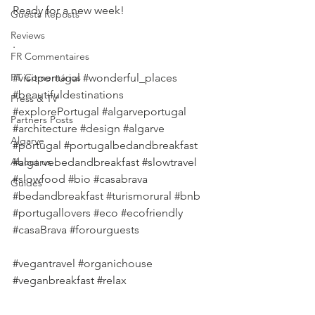
Ready for a new week!
Guests Reposts
Reviews
.
FR Commentaires
PT Comentários
#visitportugal
#wonderful_places
#beautifuldestinations
Press & TV
#explorePortugal
#algarveportugal
Partners Posts
#architecture
#design
#algarve
Algarve
#portugal
#portugalbedandbreakfast
About us
#algarvebedandbreakfast
#slowtravel
#slowfood
#bio
#casabrava
Guides
#bedandbreakfast
#turismorural
#bnb
#portugallovers
#eco
#ecofriendly
#casaBrava
#forourguests
#vegantravel
#organichouse
#veganbreakfast
#relax